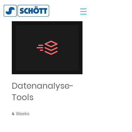
Datenanalyse-
Tools
4
Weeks
4 Weeks